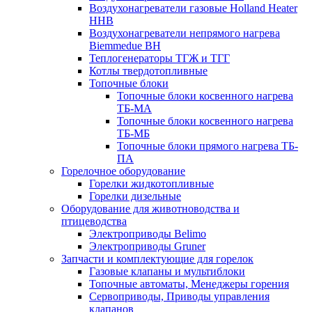
Воздухонагреватели газовые Holland Heater
HHB
Воздухонагреватели непрямого нагрева
Biemmedue BH
Теплогенераторы ТГЖ и ТГГ
Котлы твердотопливные
Топочные блоки
Топочные блоки косвенного нагрева
ТБ-МА
Топочные блоки косвенного нагрева
ТБ-МБ
Топочные блоки прямого нагрева ТБ-
ПА
Горелочное оборудование
Горелки жидкотопливные
Горелки дизельные
Оборудование для животноводства и
птицеводства
Электроприводы Belimo
Электроприводы Gruner
Запчасти и комплектующие для горелок
Газовые клапаны и мультиблоки
Топочные автоматы, Менеджеры горения
Сервоприводы, Приводы управления
клапанов