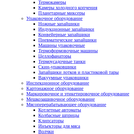
Термокамеры
Камеры холодного копчения
Планетарные миксеры
Упаковочное оборудование
Ножные запайщики
Индукционные запайщики
Конвейерные запайщики
Пневматические запайщики
Машины упаковочные
Термоформовочные машины
Целлофанаторы
Термоусадочные танки
Скин-упаковщики
Запайщики лотков и пластиковой тары
Вакуумные упаковщики
Инспекционное оборудование
Картонажное оборудование
Маркировочное и этикетировочное оборудование
Мешкозашивочное оборудование
Мясоперерабатывающее оборудование
Котлетные автоматы
Колбасные шприцы
Клипсаторы
Инъекторы для мяса
Волчки