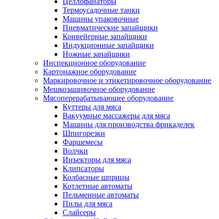
Целлофанаторы
Термоусадочные танки
Машины упаковочные
Пневматические запайщики
Конвейерные запайщики
Индукционные запайщики
Ножные запайщики
Инспекционное оборудование
Картонажное оборудование
Маркировочное и этикетировочное оборудование
Мешкозашивочное оборудование
Мясоперерабатывающее оборудование
Куттеры для мяса
Вакуумные массажеры для мяса
Машины для производства фрикаделек
Шпигорезки
Фаршемесы
Волчки
Инъекторы для мяса
Клипсаторы
Колбасные шприцы
Котлетные автоматы
Пельменные автоматы
Пилы для мяса
Слайсеры