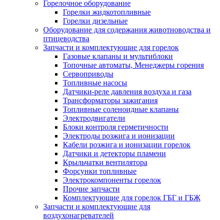
Горелочное оборудование
Горелки жидкотопливные
Горелки дизельные
Оборудование для содержания животноводства и
птицеводства
Запчасти и комплектующие для горелок
Газовые клапаны и мультиблоки
Топочные автоматы, Менеджеры горения
Сервоприводы
Топливные насосы
Датчики-реле давления воздуха и газа
Трансформаторы зажигания
Топливные соленоидные клапаны
Электродвигатели
Блоки контроля герметичности
Электроды розжига и ионизации
Кабели розжига и ионизации горелок
Датчики и детекторы пламени
Крыльчатки вентилятора
Форсунки топливные
Электрокомпоненты горелок
Прочие запчасти
Комплектующие для горелок ГБГ и ГБЖ
Запчасти и комплектующие для
воздухонагревателей