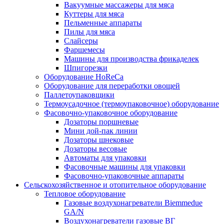
Вакуумные массажеры для мяса
Куттеры для мяса
Пельменные аппараты
Пилы для мяса
Слайсеры
Фаршемесы
Машины для производства фрикаделек
Шпигорезки
Оборудование HoReCa
Оборудование для переработки овощей
Паллетоупаковщики
Термоусадочное (термоупаковочное) оборудование
Фасовочно-упаковочное оборудование
Дозаторы поршневые
Мини дой-пак линии
Дозаторы шнековые
Дозаторы весовые
Автоматы для упаковки
Фасовочные машины для упаковки
Фасовочно-упаковочные аппараты
Сельскохозяйственное и отопительное оборудование
Тепловое оборудование
Газовые воздухонагреватели Biemmedue
GA/N
Воздухонагреватели газовые ВГ