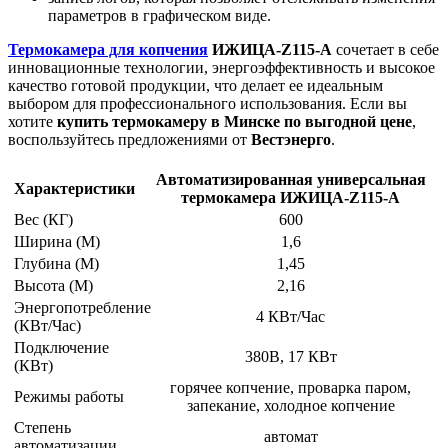
параметров в графическом виде.
Термокамера для копчения
ИЖИЦА-Z115-A
сочетает в себе
инновационные технологии, энергоэффективность и высокое
качество готовой продукции, что делает ее идеальным
выбором для профессионального использования. Если вы
хотите
купить термокамеру в Минске по выгодной цене
,
воспользуйтесь предложениями от
Вестэнерго
.
Автоматизированная универсальная
Характеристики
термокамера ИЖИЦА-Z115-A
Вес (КГ)
600
Ширина (М)
1,6
Глубина (М)
1,45
Высота (М)
2,16
Энергопотребление
4 КВт/Час
(КВт/Час)
Подключение
380В, 17 КВт
(КВт)
горячее копчение, проварка паром,
Режимы работы
запекание, холодное копчение
Степень
автомат
автоматизации