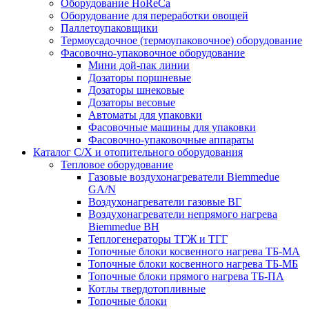
Оборудование HoReCa
Оборудование для переработки овощей
Паллетоупаковщики
Термоусадочное (термоупаковочное) оборудование
Фасовочно-упаковочное оборудование
Мини дой-пак линии
Дозаторы поршневые
Дозаторы шнековые
Дозаторы весовые
Автоматы для упаковки
Фасовочные машины для упаковки
Фасовочно-упаковочные аппараты
Каталог С/Х и отопительного оборудования
Тепловое оборудование
Газовые воздухонагреватели Biemmedue
GA/N
Воздухонагреватели газовые ВГ
Воздухонагреватели непрямого нагрева
Biemmedue BH
Теплогенераторы ТГЖ и ТГГ
Топочные блоки косвенного нагрева ТБ-МА
Топочные блоки косвенного нагрева ТБ-МБ
Топочные блоки прямого нагрева ТБ-ПА
Котлы твердотопливные
Топочные блоки