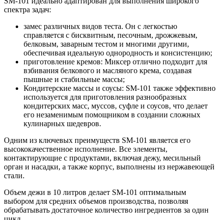
SM-101 идеально адаптирован для выполнения широкого
спектра задач:
замес различных видов теста. Он с легкостью
справляется с бисквитным, песочным, дрожжевым,
белковым, заварным тестом и многими другими,
обеспечивая идеальную однородность и консистенцию;
приготовление кремов: Миксер отлично подходит для
взбивания белкового и масляного крема, создавая
пышные и стабильные массы;
Кондитерские массы и соусы: SM-101 также эффективно
используется для приготовления разнообразных
кондитерских масс, муссов, суфле и соусов, что делает
его незаменимым помощником в создании сложных
кулинарных шедевров.
Одним из ключевых преимуществ SM-101 является его
высококачественное исполнение. Все элементы,
контактирующие с продуктами, включая дежу, месильный
орган и насадки, а также корпус, выполнены из нержавеющей
стали.
Объем дежи в 10 литров делает SM-101 оптимальным
выбором для средних объемов производства, позволяя
обрабатывать достаточное количество ингредиентов за один
цикл.