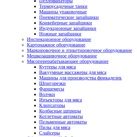
Целлофанаторы
Термоусадочные танки
Машины упаковочные
Пневматические запайщики
Конвейерные запайщики
Индукционные запайщики
Ножные запайщики
Инспекционное оборудование
Картонажное оборудование
Маркировочное и этикетировочное оборудование
Мешкозашивочное оборудование
Мясоперерабатывающее оборудование
Куттеры для мяса
Вакуумные массажеры для мяса
Машины для производства фрикаделек
Шпигорезки
Фаршемесы
Волчки
Инъекторы для мяса
Клипсаторы
Колбасные шприцы
Котлетные автоматы
Пельменные автоматы
Пилы для мяса
Слайсеры