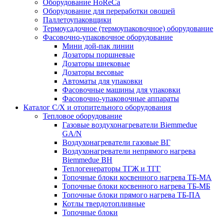
Оборудование HoReCa
Оборудование для переработки овощей
Паллетоупаковщики
Термоусадочное (термоупаковочное) оборудование
Фасовочно-упаковочное оборудование
Мини дой-пак линии
Дозаторы поршневые
Дозаторы шнековые
Дозаторы весовые
Автоматы для упаковки
Фасовочные машины для упаковки
Фасовочно-упаковочные аппараты
Каталог С/Х и отопительного оборудования
Тепловое оборудование
Газовые воздухонагреватели Biemmedue
GA/N
Воздухонагреватели газовые ВГ
Воздухонагреватели непрямого нагрева
Biemmedue BH
Теплогенераторы ТГЖ и ТГГ
Топочные блоки косвенного нагрева ТБ-МА
Топочные блоки косвенного нагрева ТБ-МБ
Топочные блоки прямого нагрева ТБ-ПА
Котлы твердотопливные
Топочные блоки