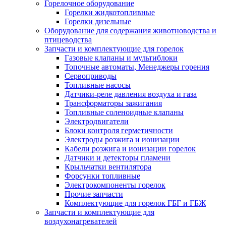
Горелочное оборудование
Горелки жидкотопливные
Горелки дизельные
Оборудование для содержания животноводства и
птицеводства
Запчасти и комплектующие для горелок
Газовые клапаны и мультиблоки
Топочные автоматы, Менеджеры горения
Сервоприводы
Топливные насосы
Датчики-реле давления воздуха и газа
Трансформаторы зажигания
Топливные соленоидные клапаны
Электродвигатели
Блоки контроля герметичности
Электроды розжига и ионизации
Кабели розжига и ионизации горелок
Датчики и детекторы пламени
Крыльчатки вентилятора
Форсунки топливные
Электрокомпоненты горелок
Прочие запчасти
Комплектующие для горелок ГБГ и ГБЖ
Запчасти и комплектующие для
воздухонагревателей