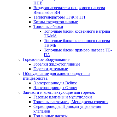
HHB
Воздухонагреватели непрямого нагрева
Biemmedue BH
Теплогенераторы ТГЖ и ТГГ
Котлы твердотопливные
Топочные блоки
Топочные блоки косвенного нагрева
ТБ-МА
Топочные блоки косвенного нагрева
ТБ-МБ
Топочные блоки прямого нагрева ТБ-
ПА
Горелочное оборудование
Горелки жидкотопливные
Горелки дизельные
Оборудование для животноводства и
птицеводства
Электроприводы Belimo
Электроприводы Gruner
Запчасти и комплектующие для горелок
Газовые клапаны и мультиблоки
Топочные автоматы, Менеджеры горения
Сервоприводы, Приводы управления
клапанов
Топливные насосы