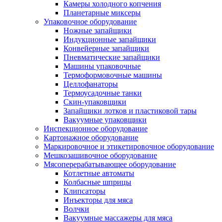
Камеры холодного копчения
Планетарные миксеры
Упаковочное оборудование
Ножные запайщики
Индукционные запайщики
Конвейерные запайщики
Пневматические запайщики
Машины упаковочные
Термоформовочные машины
Целлофанаторы
Термоусадочные танки
Скин-упаковщики
Запайщики лотков и пластиковой тары
Вакуумные упаковщики
Инспекционное оборудование
Картонажное оборудование
Маркировочное и этикетировочное оборудование
Мешкозашивочное оборудование
Мясоперерабатывающее оборудование
Котлетные автоматы
Колбасные шприцы
Клипсаторы
Инъекторы для мяса
Волчки
Вакуумные массажеры для мяса