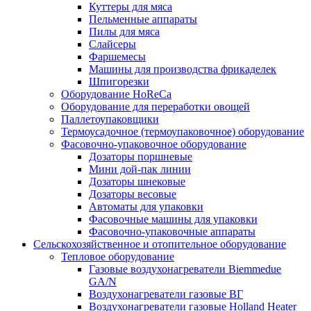
Куттеры для мяса
Пельменные аппараты
Пилы для мяса
Слайсеры
Фаршемесы
Машины для производства фрикаделек
Шпигорезки
Оборудование HoReCa
Оборудование для переработки овощей
Паллетоупаковщики
Термоусадочное (термоупаковочное) оборудование
Фасовочно-упаковочное оборудование
Дозаторы поршневые
Мини дой-пак линии
Дозаторы шнековые
Дозаторы весовые
Автоматы для упаковки
Фасовочные машины для упаковки
Фасовочно-упаковочные аппараты
Сельскохозяйственное и отопительное оборудование
Тепловое оборудование
Газовые воздухонагреватели Biemmedue
GA/N
Воздухонагреватели газовые ВГ
Воздухонагреватели газовые Holland Heater