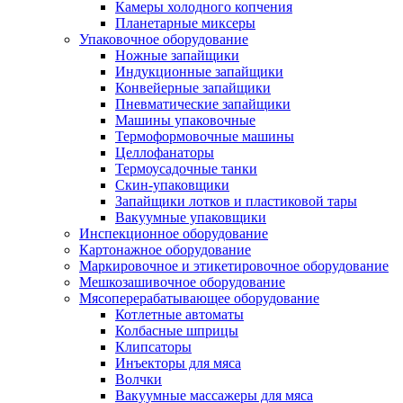
Камеры холодного копчения
Планетарные миксеры
Упаковочное оборудование
Ножные запайщики
Индукционные запайщики
Конвейерные запайщики
Пневматические запайщики
Машины упаковочные
Термоформовочные машины
Целлофанаторы
Термоусадочные танки
Скин-упаковщики
Запайщики лотков и пластиковой тары
Вакуумные упаковщики
Инспекционное оборудование
Картонажное оборудование
Маркировочное и этикетировочное оборудование
Мешкозашивочное оборудование
Мясоперерабатывающее оборудование
Котлетные автоматы
Колбасные шприцы
Клипсаторы
Инъекторы для мяса
Волчки
Вакуумные массажеры для мяса