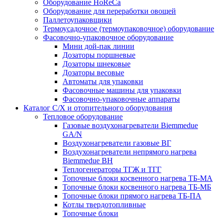
Оборудование HoReCa
Оборудование для переработки овощей
Паллетоупаковщики
Термоусадочное (термоупаковочное) оборудование
Фасовочно-упаковочное оборудование
Мини дой-пак линии
Дозаторы поршневые
Дозаторы шнековые
Дозаторы весовые
Автоматы для упаковки
Фасовочные машины для упаковки
Фасовочно-упаковочные аппараты
Каталог С/Х и отопительного оборудования
Тепловое оборудование
Газовые воздухонагреватели Biemmedue
GA/N
Воздухонагреватели газовые ВГ
Воздухонагреватели непрямого нагрева
Biemmedue BH
Теплогенераторы ТГЖ и ТГГ
Топочные блоки косвенного нагрева ТБ-МА
Топочные блоки косвенного нагрева ТБ-МБ
Топочные блоки прямого нагрева ТБ-ПА
Котлы твердотопливные
Топочные блоки