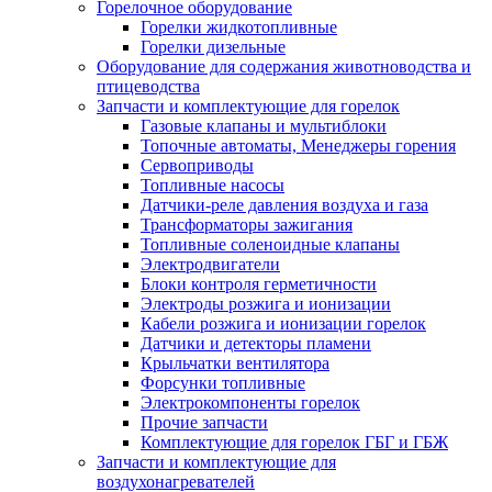
Горелочное оборудование
Горелки жидкотопливные
Горелки дизельные
Оборудование для содержания животноводства и
птицеводства
Запчасти и комплектующие для горелок
Газовые клапаны и мультиблоки
Топочные автоматы, Менеджеры горения
Сервоприводы
Топливные насосы
Датчики-реле давления воздуха и газа
Трансформаторы зажигания
Топливные соленоидные клапаны
Электродвигатели
Блоки контроля герметичности
Электроды розжига и ионизации
Кабели розжига и ионизации горелок
Датчики и детекторы пламени
Крыльчатки вентилятора
Форсунки топливные
Электрокомпоненты горелок
Прочие запчасти
Комплектующие для горелок ГБГ и ГБЖ
Запчасти и комплектующие для
воздухонагревателей