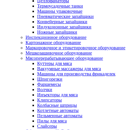
Целлофанаторы
Термоусадочные танки
Машины упаковочные
Пневматические запайщики
Конвейерные запайщики
Индукционные запайщики
Ножные запайщики
Инспекционное оборудование
Картонажное оборудование
Маркировочное и этикетировочное оборудование
Мешкозашивочное оборудование
Мясоперерабатывающее оборудование
Куттеры для мяса
Вакуумные массажеры для мяса
Машины для производства фрикаделек
Шпигорезки
Фаршемесы
Волчки
Инъекторы для мяса
Клипсаторы
Колбасные шприцы
Котлетные автоматы
Пельменные автоматы
Пилы для мяса
Слайсеры