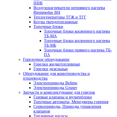
HHB
Воздухонагреватели непрямого нагрева
Biemmedue BH
Теплогенераторы ТГЖ и ТГГ
Котлы твердотопливные
Топочные блоки
Топочные блоки косвенного нагрева
ТБ-МА
Топочные блоки косвенного нагрева
ТБ-МБ
Топочные блоки прямого нагрева ТБ-
ПА
Горелочное оборудование
Горелки жидкотопливные
Горелки дизельные
Оборудование для животноводства и
птицеводства
Электроприводы Belimo
Электроприводы Gruner
Запчасти и комплектующие для горелок
Газовые клапаны и мультиблоки
Топочные автоматы, Менеджеры горения
Сервоприводы, Приводы управления
клапанов
Топливные насосы