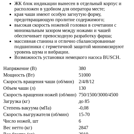
ЖК блок индикации вынесен в отдельный корпус и
расположен в удобном для оператора месте;
края чаши имеют особую загнутую форму,
предотвращающую пролитие содержимого;
высокая скорость ножевой головки в сочетании с
минимальным зазором между ножами и чашей
обеспечивает превосходную разработку фарша;
массивная станина и отлично сбалансированные
подшипники с герметичной защитой минимизируют
уровень шума и вибрации.
Возможность установки немецкого насоса BUSCH.
Напряжение (В)
380
Мощность (Вт)
51000
Скорость вращения чаши (об/мин)
2/4/8/12
Объем чаши (л)
130
Скорость вращения ножей (об/мин)
750/1500/3000/4500
Загрузка (кг)
до 85
Степень вакуума (мПа)
-0,08
Скорость выгружателя (об/мин)
15-70
Число ножей, шт
6
Вес нетто (кг)
2847