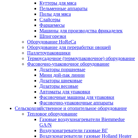
Куттеры для мяса
Пельменные аппараты
Пилы для мяса
Слайсеры
Фаршемесы
Машины для производства фрикаделек
Шпигорезки
Оборудование HoReCa
Оборудование для переработки овощей
Паллетоупаковщики
Термоусадочное (термоупаковочное) оборудование
Фасовочно-упаковочное оборудование
Дозаторы поршневые
Мини дой-пак линии
Дозаторы шнековые
Дозаторы весовые
Автоматы для упаковки
Фасовочные машины для упаковки
Фасовочно-упаковочные аппараты
Сельскохозяйственное и отопительное оборудование
Тепловое оборудование
Газовые воздухонагреватели Biemmedue
GA/N
Воздухонагреватели газовые ВГ
Воздухонагреватели газовые Holland Heater