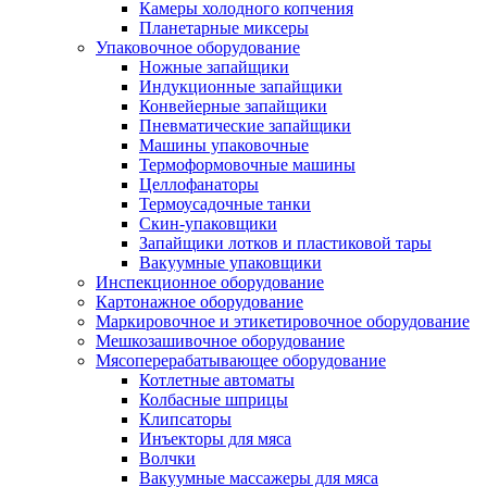
Камеры холодного копчения
Планетарные миксеры
Упаковочное оборудование
Ножные запайщики
Индукционные запайщики
Конвейерные запайщики
Пневматические запайщики
Машины упаковочные
Термоформовочные машины
Целлофанаторы
Термоусадочные танки
Скин-упаковщики
Запайщики лотков и пластиковой тары
Вакуумные упаковщики
Инспекционное оборудование
Картонажное оборудование
Маркировочное и этикетировочное оборудование
Мешкозашивочное оборудование
Мясоперерабатывающее оборудование
Котлетные автоматы
Колбасные шприцы
Клипсаторы
Инъекторы для мяса
Волчки
Вакуумные массажеры для мяса