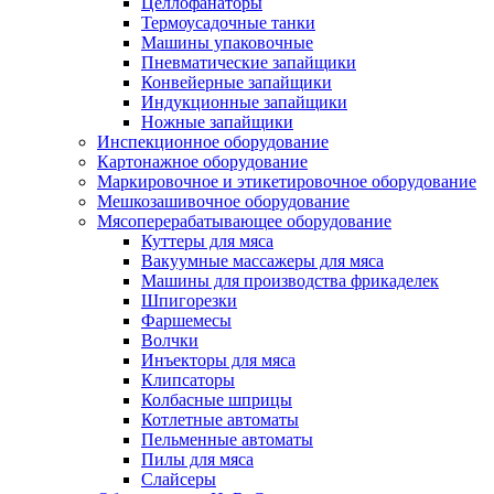
Целлофанаторы
Термоусадочные танки
Машины упаковочные
Пневматические запайщики
Конвейерные запайщики
Индукционные запайщики
Ножные запайщики
Инспекционное оборудование
Картонажное оборудование
Маркировочное и этикетировочное оборудование
Мешкозашивочное оборудование
Мясоперерабатывающее оборудование
Куттеры для мяса
Вакуумные массажеры для мяса
Машины для производства фрикаделек
Шпигорезки
Фаршемесы
Волчки
Инъекторы для мяса
Клипсаторы
Колбасные шприцы
Котлетные автоматы
Пельменные автоматы
Пилы для мяса
Слайсеры