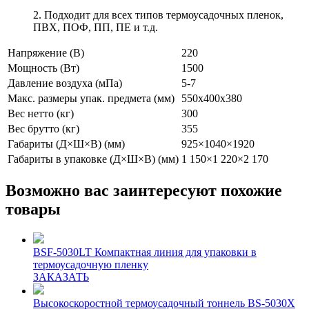
2. Подходит для всех типов термоусадочных пленок,
ПВХ, ПОФ, ПП, ПЕ и т.д.
Напряжение (В)
220
Мощность (Вт)
1500
Давление воздуха (мПа)
5-7
Макс. размеры упак. предмета (мм)
550х400х380
Вес нетто (кг)
300
Вес брутто (кг)
355
Габариты (Д×Ш×В) (мм)
925×1040×1920
Габариты в упаковке (Д×Ш×В) (мм)
1 150×1 220×2 170
Возможно вас заинтересуют похожие
товары
BSF-5030LT Компактная линия для упаковки в
термоусадочную пленку
ЗАКАЗАТЬ
Высокоскоростной термоусадочный тоннель BS-5030X