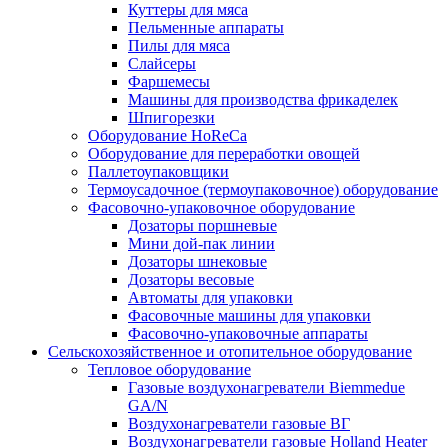
Куттеры для мяса
Пельменные аппараты
Пилы для мяса
Слайсеры
Фаршемесы
Машины для производства фрикаделек
Шпигорезки
Оборудование HoReCa
Оборудование для переработки овощей
Паллетоупаковщики
Термоусадочное (термоупаковочное) оборудование
Фасовочно-упаковочное оборудование
Дозаторы поршневые
Мини дой-пак линии
Дозаторы шнековые
Дозаторы весовые
Автоматы для упаковки
Фасовочные машины для упаковки
Фасовочно-упаковочные аппараты
Сельскохозяйственное и отопительное оборудование
Тепловое оборудование
Газовые воздухонагреватели Biemmedue
GA/N
Воздухонагреватели газовые ВГ
Воздухонагреватели газовые Holland Heater