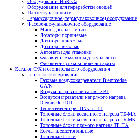
Оборудование HoReCa
Оборудование для переработки овощей
Паллетоупаковщики
Термоусадочное (термоупаковочное) оборудование
Фасовочно-упаковочное оборудование
Мини дой-пак линии
Дозаторы поршневые
Дозаторы шнековые
Дозаторы весовые
Автоматы для упаковки
Фасовочные машины для упаковки
Фасовочно-упаковочные аппараты
Каталог С/Х и отопительного оборудования
Тепловое оборудование
Газовые воздухонагреватели Biemmedue
GA/N
Воздухонагреватели газовые ВГ
Воздухонагреватели непрямого нагрева
Biemmedue BH
Теплогенераторы ТГЖ и ТГГ
Топочные блоки косвенного нагрева ТБ-МА
Топочные блоки косвенного нагрева ТБ-МБ
Топочные блоки прямого нагрева ТБ-ПА
Котлы твердотопливные
Топочные блоки