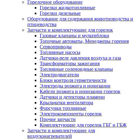
Горелочное оборудование
Горелки жидкотопливные
Горелки дизельные
Оборудование для содержания животноводства и
птицеводства
Запчасти и комплектующие для горелок
Газовые клапаны и мультиблоки
Топочные автоматы, Менеджеры горения
Сервоприводы
Топливные насосы
Датчики-реле давления воздуха и газа
Трансформаторы зажигания
Топливные соленоидные клапаны
Электродвигатели
Блоки контроля герметичности
Электроды розжига и ионизации
Кабели розжига и ионизации горелок
Датчики и детекторы пламени
Крыльчатки вентилятора
Форсунки топливные
Электрокомпоненты горелок
Прочие запчасти
Комплектующие для горелок ГБГ и ГБЖ
Запчасти и комплектующие для
воздухонагревателей