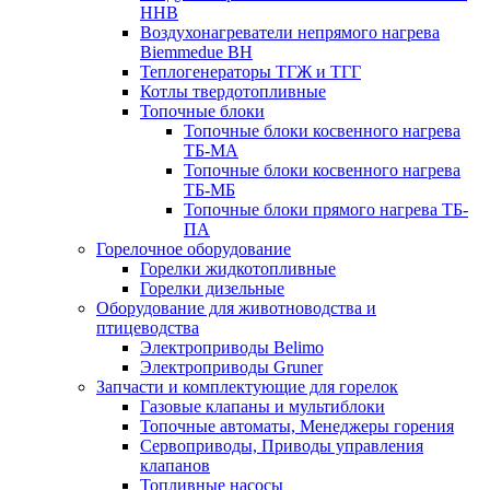
HHB
Воздухонагреватели непрямого нагрева
Biemmedue BH
Теплогенераторы ТГЖ и ТГГ
Котлы твердотопливные
Топочные блоки
Топочные блоки косвенного нагрева
ТБ-МА
Топочные блоки косвенного нагрева
ТБ-МБ
Топочные блоки прямого нагрева ТБ-
ПА
Горелочное оборудование
Горелки жидкотопливные
Горелки дизельные
Оборудование для животноводства и
птицеводства
Электроприводы Belimo
Электроприводы Gruner
Запчасти и комплектующие для горелок
Газовые клапаны и мультиблоки
Топочные автоматы, Менеджеры горения
Сервоприводы, Приводы управления
клапанов
Топливные насосы