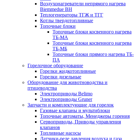
Воздухонагреватели непрямого нагрева
Biemmedue BH
Теплогенераторы ТГЖ и ТГГ
Котлы твердотопливные
Топочные блоки
Топочные блоки косвенного нагрева
ТБ-МА
Топочные блоки косвенного нагрева
ТБ-МБ
Топочные блоки прямого нагрева ТБ-
ПА
Горелочное оборудование
Горелки жидкотопливные
Горелки дизельные
Оборудование для животноводства и
птицеводства
Электроприводы Belimo
Электроприводы Gruner
Запчасти и комплектующие для горелок
Газовые клапаны и мультиблоки
Топочные автоматы, Менеджеры горения
Сервоприводы, Приводы управления
клапанов
Топливные насосы
Датчики-реле давления воздуха и газа