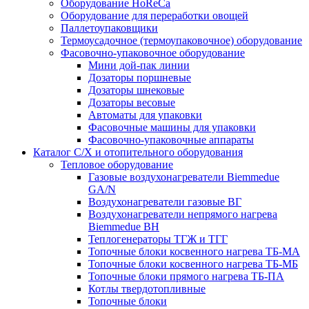
Оборудование HoReCa
Оборудование для переработки овощей
Паллетоупаковщики
Термоусадочное (термоупаковочное) оборудование
Фасовочно-упаковочное оборудование
Мини дой-пак линии
Дозаторы поршневые
Дозаторы шнековые
Дозаторы весовые
Автоматы для упаковки
Фасовочные машины для упаковки
Фасовочно-упаковочные аппараты
Каталог С/Х и отопительного оборудования
Тепловое оборудование
Газовые воздухонагреватели Biemmedue
GA/N
Воздухонагреватели газовые ВГ
Воздухонагреватели непрямого нагрева
Biemmedue BH
Теплогенераторы ТГЖ и ТГГ
Топочные блоки косвенного нагрева ТБ-МА
Топочные блоки косвенного нагрева ТБ-МБ
Топочные блоки прямого нагрева ТБ-ПА
Котлы твердотопливные
Топочные блоки