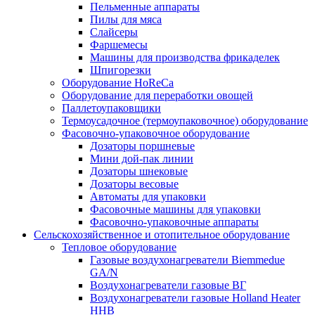
Пельменные аппараты
Пилы для мяса
Слайсеры
Фаршемесы
Машины для производства фрикаделек
Шпигорезки
Оборудование HoReCa
Оборудование для переработки овощей
Паллетоупаковщики
Термоусадочное (термоупаковочное) оборудование
Фасовочно-упаковочное оборудование
Дозаторы поршневые
Мини дой-пак линии
Дозаторы шнековые
Дозаторы весовые
Автоматы для упаковки
Фасовочные машины для упаковки
Фасовочно-упаковочные аппараты
Сельскохозяйственное и отопительное оборудование
Тепловое оборудование
Газовые воздухонагреватели Biemmedue
GA/N
Воздухонагреватели газовые ВГ
Воздухонагреватели газовые Holland Heater
HHB