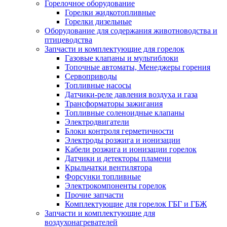
Горелочное оборудование
Горелки жидкотопливные
Горелки дизельные
Оборудование для содержания животноводства и
птицеводства
Запчасти и комплектующие для горелок
Газовые клапаны и мультиблоки
Топочные автоматы, Менеджеры горения
Сервоприводы
Топливные насосы
Датчики-реле давления воздуха и газа
Трансформаторы зажигания
Топливные соленоидные клапаны
Электродвигатели
Блоки контроля герметичности
Электроды розжига и ионизации
Кабели розжига и ионизации горелок
Датчики и детекторы пламени
Крыльчатки вентилятора
Форсунки топливные
Электрокомпоненты горелок
Прочие запчасти
Комплектующие для горелок ГБГ и ГБЖ
Запчасти и комплектующие для
воздухонагревателей