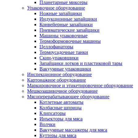
Планетарные миксеры
Упаковочное оборудование
Ножные запайщики
Индукционные запайщики
Конвейерные запайщики
Пневматические запайщики
Машины упаковочные
Термоформовочные машины
Целлофанаторы
Термоусадочные танки
Скин-упаковщики
Запайщики лотков и пластиковой тары
Вакуумные упаковщики
Инспекционное оборудование
Картонажное оборудование
Маркировочное и этикетировочное оборудование
Мешкозашивочное оборудование
Мясоперерабатывающее оборудование
Котлетные автоматы
Колбасные шприцы
Клипсаторы
Инъекторы для мяса
Волчки
Вакуумные массажеры для мяса
Куттеры для мяса