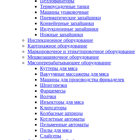
Целлофанаторы
Термоусадочные танки
Машины упаковочные
Пневматические запайщики
Конвейерные запайщики
Индукционные запайщики
Ножные запайщики
Инспекционное оборудование
Картонажное оборудование
Маркировочное и этикетировочное оборудование
Мешкозашивочное оборудование
Мясоперерабатывающее оборудование
Куттеры для мяса
Вакуумные массажеры для мяса
Машины для производства фрикаделек
Шпигорезки
Фаршемесы
Волчки
Инъекторы для мяса
Клипсаторы
Колбасные шприцы
Котлетные автоматы
Пельменные автоматы
Пилы для мяса
Слайсеры