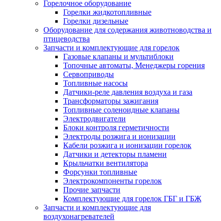
Горелочное оборудование
Горелки жидкотопливные
Горелки дизельные
Оборудование для содержания животноводства и
птицеводства
Запчасти и комплектующие для горелок
Газовые клапаны и мультиблоки
Топочные автоматы, Менеджеры горения
Сервоприводы
Топливные насосы
Датчики-реле давления воздуха и газа
Трансформаторы зажигания
Топливные соленоидные клапаны
Электродвигатели
Блоки контроля герметичности
Электроды розжига и ионизации
Кабели розжига и ионизации горелок
Датчики и детекторы пламени
Крыльчатки вентилятора
Форсунки топливные
Электрокомпоненты горелок
Прочие запчасти
Комплектующие для горелок ГБГ и ГБЖ
Запчасти и комплектующие для
воздухонагревателей