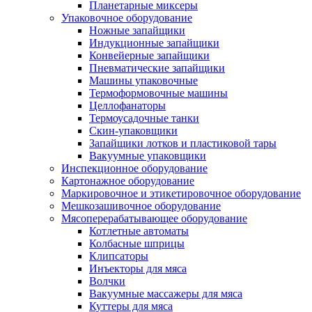
Планетарные миксеры
Упаковочное оборудование
Ножные запайщики
Индукционные запайщики
Конвейерные запайщики
Пневматические запайщики
Машины упаковочные
Термоформовочные машины
Целлофанаторы
Термоусадочные танки
Скин-упаковщики
Запайщики лотков и пластиковой тары
Вакуумные упаковщики
Инспекционное оборудование
Картонажное оборудование
Маркировочное и этикетировочное оборудование
Мешкозашивочное оборудование
Мясоперерабатывающее оборудование
Котлетные автоматы
Колбасные шприцы
Клипсаторы
Инъекторы для мяса
Волчки
Вакуумные массажеры для мяса
Куттеры для мяса