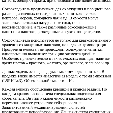
качеств, обладают ярким, привлекающим внимание дизайном.
Сокоохладитель предназначен для охлаждения и порционного
разлива различных негазированных напитков – соков,
нектаров, морсов, холодного чая и т.д. В емкости могут
заливаться не только натуральные соки, но и
восстановленные, а также различные сокосодержащие
напитки и напитки, разведенные из сухих концентратов.
Сокоохладитель используется не только для кратковременного
хранения охлажденных напитков, но и для их демонстрации.
Прозрачная емкость, где происходит охлаждение напитка,
одновременно выполняет функцию элемента дизайна.
Особенно привлекательно в таких емкостях выглядят напитки
ярких цветов – красного, желтого, оранжевого, зеленого и пр.
Данная модель оснащена двумя емкостями для напитков. В
продаже также имеется аналогичная модель с тремя емкостями
(LSP10Lх3). Объем каждой емкости – 10 л.
Каждая емкость оборудована крышкой и краном раздачи. По
каждым краном расположена специальная подставка для
сбора капель. Внутри каждой емкости расположено
перемешивающее устройство гейзерного типа.
Запатентованный механизм вращения лопастей
предотвращает пенообразование. Данная система смешивания