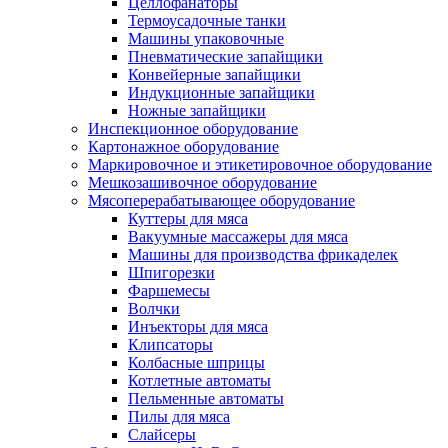
Целлофанаторы
Термоусадочные танки
Машины упаковочные
Пневматические запайщики
Конвейерные запайщики
Индукционные запайщики
Ножные запайщики
Инспекционное оборудование
Картонажное оборудование
Маркировочное и этикетировочное оборудование
Мешкозашивочное оборудование
Мясоперерабатывающее оборудование
Куттеры для мяса
Вакуумные массажеры для мяса
Машины для производства фрикаделек
Шпигорезки
Фаршемесы
Волчки
Инъекторы для мяса
Клипсаторы
Колбасные шприцы
Котлетные автоматы
Пельменные автоматы
Пилы для мяса
Слайсеры