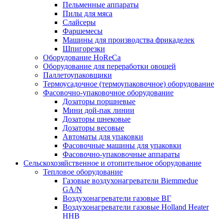
Пельменные аппараты
Пилы для мяса
Слайсеры
Фаршемесы
Машины для производства фрикаделек
Шпигорезки
Оборудование HoReCa
Оборудование для переработки овощей
Паллетоупаковщики
Термоусадочное (термоупаковочное) оборудование
Фасовочно-упаковочное оборудование
Дозаторы поршневые
Мини дой-пак линии
Дозаторы шнековые
Дозаторы весовые
Автоматы для упаковки
Фасовочные машины для упаковки
Фасовочно-упаковочные аппараты
Сельскохозяйственное и отопительное оборудование
Тепловое оборудование
Газовые воздухонагреватели Biemmedue
GA/N
Воздухонагреватели газовые ВГ
Воздухонагреватели газовые Holland Heater
HHB