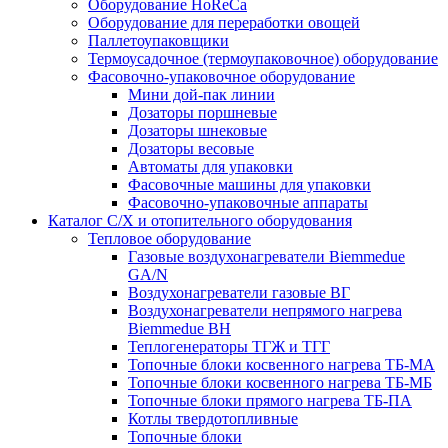
Оборудование HoReCa
Оборудование для переработки овощей
Паллетоупаковщики
Термоусадочное (термоупаковочное) оборудование
Фасовочно-упаковочное оборудование
Мини дой-пак линии
Дозаторы поршневые
Дозаторы шнековые
Дозаторы весовые
Автоматы для упаковки
Фасовочные машины для упаковки
Фасовочно-упаковочные аппараты
Каталог С/Х и отопительного оборудования
Тепловое оборудование
Газовые воздухонагреватели Biemmedue
GA/N
Воздухонагреватели газовые ВГ
Воздухонагреватели непрямого нагрева
Biemmedue BH
Теплогенераторы ТГЖ и ТГГ
Топочные блоки косвенного нагрева ТБ-МА
Топочные блоки косвенного нагрева ТБ-МБ
Топочные блоки прямого нагрева ТБ-ПА
Котлы твердотопливные
Топочные блоки