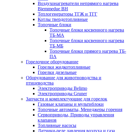
Воздухонагреватели непрямого нагрева
Biemmedue BH
Теплогенераторы ТГЖ и ТГГ
Котлы твердотопливные
Топочные блоки
Топочные блоки косвенного нагрева
ТБ-МА
Топочные блоки косвенного нагрева
ТБ-МБ
Топочные блоки прямого нагрева ТБ-
ПА
Горелочное оборудование
Горелки жидкотопливные
Горелки дизельные
Оборудование для животноводства и
птицеводства
Электроприводы Belimo
Электроприводы Gruner
Запчасти и комплектующие для горелок
Газовые клапаны и мультиблоки
Топочные автоматы, Менеджеры горения
Сервоприводы, Приводы управления
клапанов
Топливные насосы
Датчики-реле давления воздуха и газа