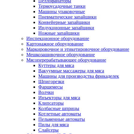
Целлофанаторы
Термоусадочные танки
Машины упаковочные
Пневматические запайщики
Конвейерные запайщики
Индукционные запайщики
Ножные запайщики
Инспекционное оборудование
Картонажное оборудование
Маркировочное и этикетировочное оборудование
Мешкозашивочное оборудование
Мясоперерабатывающее оборудование
Куттеры для мяса
Вакуумные массажеры для мяса
Машины для производства фрикаделек
Шпигорезки
Фаршемесы
Волчки
Инъекторы для мяса
Клипсаторы
Колбасные шприцы
Котлетные автоматы
Пельменные автоматы
Пилы для мяса
Слайсеры