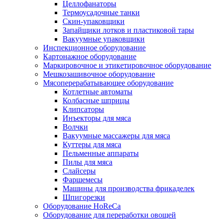
Целлофанаторы
Термоусадочные танки
Скин-упаковщики
Запайщики лотков и пластиковой тары
Вакуумные упаковщики
Инспекционное оборудование
Картонажное оборудование
Маркировочное и этикетировочное оборудование
Мешкозашивочное оборудование
Мясоперерабатывающее оборудование
Котлетные автоматы
Колбасные шприцы
Клипсаторы
Инъекторы для мяса
Волчки
Вакуумные массажеры для мяса
Куттеры для мяса
Пельменные аппараты
Пилы для мяса
Слайсеры
Фаршемесы
Машины для производства фрикаделек
Шпигорезки
Оборудование HoReCa
Оборудование для переработки овощей