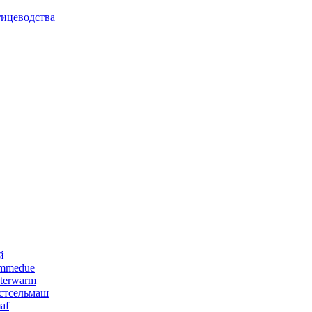
тицеводства
й
emmedue
terwarm
стсельмаш
af