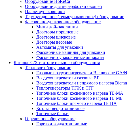
Оборудование HoReCa
Оборудование для переработки овощей
Паллетоупаковщики
Термоусадочное (термоупаковочное) оборудование
Фасовочно-упаковочное оборудование
Мини дой-пак линии
Дозаторы поршневые
Дозаторы шнековые
Дозаторы весовые
Автоматы для упаковки
Фасовочные машины для упаковки
Фасовочно-упаковочные аппараты
Каталог С/Х и отопительного оборудования
Тепловое оборудование
Газовые воздухонагреватели Biemmedue GA/
Воздухонагреватели газовые ВГ
Воздухонагреватели непрямого нагрева Biem
Теплогенераторы ТГЖ и ТГГ
Топочные блоки косвенного нагрева ТБ-МА
Топочные блоки косвенного нагрева ТБ-МБ
Топочные блоки прямого нагрева ТБ-ПА
Котлы твердотопливные
Топочные блоки
Горелочное оборудование
Горелки жидкотопливные