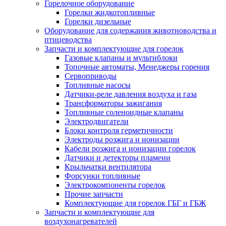
Горелочное оборудование
Горелки жидкотопливные
Горелки дизельные
Оборудование для содержания животноводства и
птицеводства
Запчасти и комплектующие для горелок
Газовые клапаны и мультиблоки
Топочные автоматы, Менеджеры горения
Сервоприводы
Топливные насосы
Датчики-реле давления воздуха и газа
Трансформаторы зажигания
Топливные соленоидные клапаны
Электродвигатели
Блоки контроля герметичности
Электроды розжига и ионизации
Кабели розжига и ионизации горелок
Датчики и детекторы пламени
Крыльчатки вентилятора
Форсунки топливные
Электрокомпоненты горелок
Прочие запчасти
Комплектующие для горелок ГБГ и ГБЖ
Запчасти и комплектующие для
воздухонагревателей