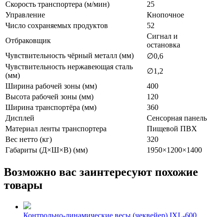
Скорость транспортера (м/мин)
25
Управление
Кнопочное
Число сохраняемых продуктов
52
Сигнал и
Отбраковщик
остановка
Чувствительность чёрный металл (мм)
∅0,6
Чувствительность нержавеющая сталь
∅1,2
(мм)
Ширина рабочей зоны (мм)
400
Высота рабочей зоны (мм)
120
Ширина транспортёра (мм)
360
Дисплей
Сенсорная панель
Материал ленты транспортера
Пищевой ПВХ
Вес нетто (кг)
320
Габариты (Д×Ш×В) (мм)
1950×1200×1400
Возможно вас заинтересуют похожие
товары
Контрольно-динамические весы (чеквейер) IXL-600