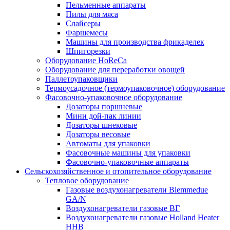
Пельменные аппараты
Пилы для мяса
Слайсеры
Фаршемесы
Машины для производства фрикаделек
Шпигорезки
Оборудование HoReCa
Оборудование для переработки овощей
Паллетоупаковщики
Термоусадочное (термоупаковочное) оборудование
Фасовочно-упаковочное оборудование
Дозаторы поршневые
Мини дой-пак линии
Дозаторы шнековые
Дозаторы весовые
Автоматы для упаковки
Фасовочные машины для упаковки
Фасовочно-упаковочные аппараты
Сельскохозяйственное и отопительное оборудование
Тепловое оборудование
Газовые воздухонагреватели Biemmedue
GA/N
Воздухонагреватели газовые ВГ
Воздухонагреватели газовые Holland Heater
HHB