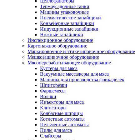
Целлофанаторы
Термоусадочные танки
Машины упаковочные
Пневматические запайщики
Конвейерные запайщики
Индукционные запайщики
Ножные запайщики
Инспекционное оборудование
Картонажное оборудование
Маркировочное и этикетировочное оборудование
Мешкозашивочное оборудование
Мясоперерабатывающее оборудование
Куттеры для мяса
Вакуумные массажеры для мяса
Машины для производства фрикаделек
Шпигорезки
Фаршемесы
Волчки
Инъекторы для мяса
Клипсаторы
Колбасные шприцы
Котлетные автоматы
Пельменные автоматы
Пилы для мяса
Слайсеры