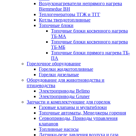
Воздухонагреватели непрямого нагрева
Biemmedue BH
Теплогенераторы ТГЖ и ТГГ
Котлы твердотопливные
Топочные блоки
Топочные блоки косвенного нагрева
ТБ-МА
Топочные блоки косвенного нагрева
ТБ-МБ
Топочные блоки прямого нагрева ТБ-
ПА
Горелочное оборудование
Горелки жидкотопливные
Горелки дизельные
Оборудование для животноводства и
птицеводства
Электроприводы Belimo
Электроприводы Gruner
Запчасти и комплектующие для горелок
Газовые клапаны и мультиблоки
Топочные автоматы, Менеджеры горения
Сервоприводы, Приводы управления
клапанов
Топливные насосы
Датчики-реле давления воздуха и газа