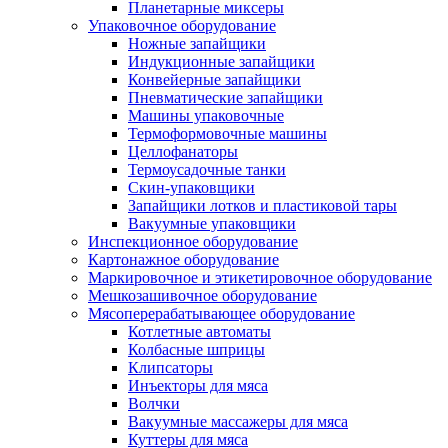
Планетарные миксеры
Упаковочное оборудование
Ножные запайщики
Индукционные запайщики
Конвейерные запайщики
Пневматические запайщики
Машины упаковочные
Термоформовочные машины
Целлофанаторы
Термоусадочные танки
Скин-упаковщики
Запайщики лотков и пластиковой тары
Вакуумные упаковщики
Инспекционное оборудование
Картонажное оборудование
Маркировочное и этикетировочное оборудование
Мешкозашивочное оборудование
Мясоперерабатывающее оборудование
Котлетные автоматы
Колбасные шприцы
Клипсаторы
Инъекторы для мяса
Волчки
Вакуумные массажеры для мяса
Куттеры для мяса