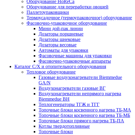
Оборудование HoReCa
Оборудование для переработки овощей
Паллетоупаковщики
Термоусадочное (термоупаковочное) оборудование
Фасовочно-упаковочное оборудование
Мини дой-пак линии
Дозаторы поршневые
Дозаторы шнековые
Дозаторы весовые
Автоматы для упаковки
Фасовочные машины для упаковки
Фасовочно-упаковочные аппараты
Каталог С/Х и отопительного оборудования
Тепловое оборудование
Газовые воздухонагреватели Biemmedue
GA/N
Воздухонагреватели газовые ВГ
Воздухонагреватели непрямого нагрева
Biemmedue BH
Теплогенераторы ТГЖ и ТГГ
Топочные блоки косвенного нагрева ТБ-МА
Топочные блоки косвенного нагрева ТБ-МБ
Топочные блоки прямого нагрева ТБ-ПА
Котлы твердотопливные
Топочные блоки