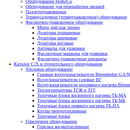
Оборудование HoReCa
Оборудование для переработки овощей
Паллетоупаковщики
Термоусадочное (термоупаковочное) оборудование
Фасовочно-упаковочное оборудование
Мини дой-пак линии
Дозаторы поршневые
Дозаторы шнековые
Дозаторы весовые
Автоматы для упаковки
Фасовочные машины для упаковки
Фасовочно-упаковочные аппараты
Каталог С/Х и отопительного оборудования
Тепловое оборудование
Газовые воздухонагреватели Biemmedue GA/
Воздухонагреватели газовые ВГ
Воздухонагреватели непрямого нагрева Biem
Теплогенераторы ТГЖ и ТГГ
Топочные блоки косвенного нагрева ТБ-МА
Топочные блоки косвенного нагрева ТБ-МБ
Топочные блоки прямого нагрева ТБ-ПА
Котлы твердотопливные
Топочные блоки
Горелочное оборудование
Горелки жидкотопливные