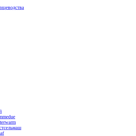
тицеводства
й
emmedue
terwarm
стсельмаш
af