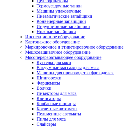
Целлофанаторы
Термоусадочные танки
Машины упаковочные
Пневматические запайщики
Конвейерные запайщики
Индукционные запайщики
Ножные запайщики
Инспекционное оборудование
Картонажное оборудование
Маркировочное и этикетировочное оборудование
Мешкозашивочное оборудование
Мясоперерабатывающее оборудование
Куттеры для мяса
Вакуумные массажеры для мяса
Машины для производства фрикаделек
Шпигорезки
Фаршемесы
Волчки
Инъекторы для мяса
Клипсаторы
Колбасные шприцы
Котлетные автоматы
Пельменные автоматы
Пилы для мяса
Слайсеры