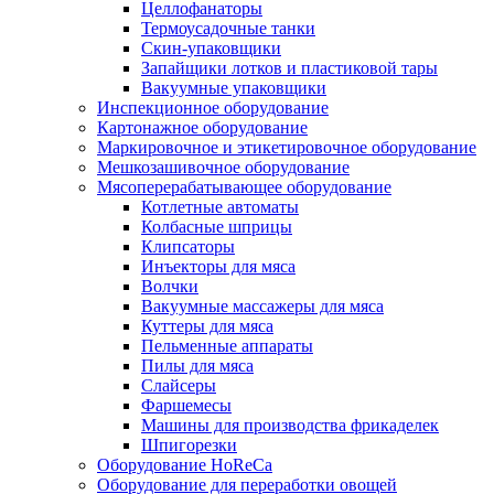
Целлофанаторы
Термоусадочные танки
Скин-упаковщики
Запайщики лотков и пластиковой тары
Вакуумные упаковщики
Инспекционное оборудование
Картонажное оборудование
Маркировочное и этикетировочное оборудование
Мешкозашивочное оборудование
Мясоперерабатывающее оборудование
Котлетные автоматы
Колбасные шприцы
Клипсаторы
Инъекторы для мяса
Волчки
Вакуумные массажеры для мяса
Куттеры для мяса
Пельменные аппараты
Пилы для мяса
Слайсеры
Фаршемесы
Машины для производства фрикаделек
Шпигорезки
Оборудование HoReCa
Оборудование для переработки овощей