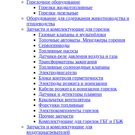
Горелочное оборудование
Горелки жидкотопливные
Горелки дизельные
Оборудование для содержания животноводства и
птицеводства
Запчасти и комплектующие для горелок
Газовые клапаны и мультиблоки
Топочные автоматы, Менеджеры горения
Сервоприводы
Топливные насосы
Датчики-реле давления воздуха и газа
Трансформаторы зажигания
Топливные соленоидные клапаны
Электродвигатели
Блоки контроля герметичности
Электроды розжига и ионизации
Кабели розжига и ионизации горелок
Датчики и детекторы пламени
Крыльчатки вентилятора
Форсунки топливные
Электрокомпоненты горелок
Прочие запчасти
Комплектующие для горелок ГБГ и ГБЖ
Запчасти и комплектующие для
воздухонагревателей