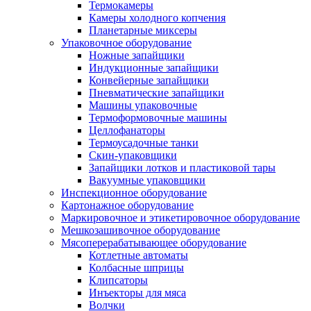
Термокамеры
Камеры холодного копчения
Планетарные миксеры
Упаковочное оборудование
Ножные запайщики
Индукционные запайщики
Конвейерные запайщики
Пневматические запайщики
Машины упаковочные
Термоформовочные машины
Целлофанаторы
Термоусадочные танки
Скин-упаковщики
Запайщики лотков и пластиковой тары
Вакуумные упаковщики
Инспекционное оборудование
Картонажное оборудование
Маркировочное и этикетировочное оборудование
Мешкозашивочное оборудование
Мясоперерабатывающее оборудование
Котлетные автоматы
Колбасные шприцы
Клипсаторы
Инъекторы для мяса
Волчки