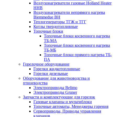
Воздухонагреватели газовые Holland Heater
HHB
Воздухонагреватели непрямого нагрева
Biemmedue BH
Теплогенераторы ТГЖ и ТГГ
Котлы твердотопливные
Топочные блоки
Топочные блоки косвенного нагрева
ТБ-МА
Топочные блоки косвенного нагрева
ТБ-МБ
Топочные блоки прямого нагрева ТБ-
ПА
Горелочное оборудование
Горелки жидкотопливные
Горелки дизельные
Оборудование для животноводства и
птицеводства
Электроприводы Belimo
Электроприводы Gruner
Запчасти и комплектующие для горелок
Газовые клапаны и мультиблоки
Топочные автоматы, Менеджеры горения
Сервоприводы, Приводы управления
клапанов