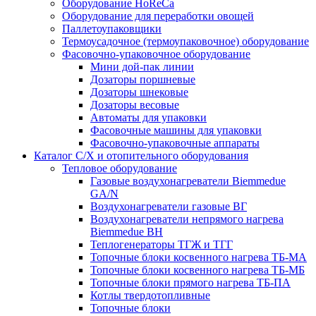
Оборудование HoReCa
Оборудование для переработки овощей
Паллетоупаковщики
Термоусадочное (термоупаковочное) оборудование
Фасовочно-упаковочное оборудование
Мини дой-пак линии
Дозаторы поршневые
Дозаторы шнековые
Дозаторы весовые
Автоматы для упаковки
Фасовочные машины для упаковки
Фасовочно-упаковочные аппараты
Каталог С/Х и отопительного оборудования
Тепловое оборудование
Газовые воздухонагреватели Biemmedue
GA/N
Воздухонагреватели газовые ВГ
Воздухонагреватели непрямого нагрева
Biemmedue BH
Теплогенераторы ТГЖ и ТГГ
Топочные блоки косвенного нагрева ТБ-МА
Топочные блоки косвенного нагрева ТБ-МБ
Топочные блоки прямого нагрева ТБ-ПА
Котлы твердотопливные
Топочные блоки