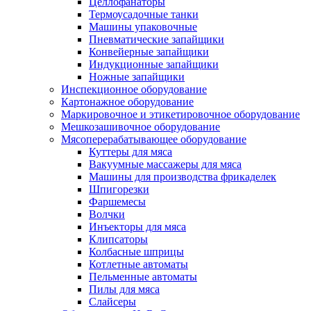
Целлофанаторы
Термоусадочные танки
Машины упаковочные
Пневматические запайщики
Конвейерные запайщики
Индукционные запайщики
Ножные запайщики
Инспекционное оборудование
Картонажное оборудование
Маркировочное и этикетировочное оборудование
Мешкозашивочное оборудование
Мясоперерабатывающее оборудование
Куттеры для мяса
Вакуумные массажеры для мяса
Машины для производства фрикаделек
Шпигорезки
Фаршемесы
Волчки
Инъекторы для мяса
Клипсаторы
Колбасные шприцы
Котлетные автоматы
Пельменные автоматы
Пилы для мяса
Слайсеры