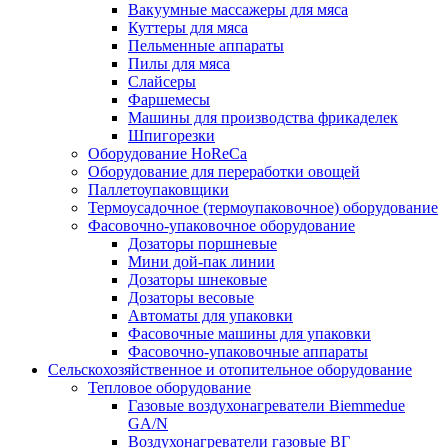
Вакуумные массажеры для мяса
Куттеры для мяса
Пельменные аппараты
Пилы для мяса
Слайсеры
Фаршемесы
Машины для производства фрикаделек
Шпигорезки
Оборудование HoReCa
Оборудование для переработки овощей
Паллетоупаковщики
Термоусадочное (термоупаковочное) оборудование
Фасовочно-упаковочное оборудование
Дозаторы поршневые
Мини дой-пак линии
Дозаторы шнековые
Дозаторы весовые
Автоматы для упаковки
Фасовочные машины для упаковки
Фасовочно-упаковочные аппараты
Сельскохозяйственное и отопительное оборудование
Тепловое оборудование
Газовые воздухонагреватели Biemmedue
GA/N
Воздухонагреватели газовые ВГ