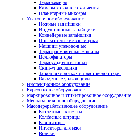
Термокамеры
Камеры холодного копчения
Планетарные миксеры
Упаковочное оборудование
Ножные запайщики
Индукционные запайщики
Конвейерные запайщики
Пневматические запайщики
Машины упаковочные
Термоформовочные машины
Целлофанаторы
Термоусадочные танки
Скин-упаковщики
Запайщики лотков и пластиковой тары
Вакуумные упаковщики
Инспекционное оборудование
Картонажное оборудование
Маркировочное и этикетировочное оборудование
Мешкозашивочное оборудование
Мясоперерабатывающее оборудование
Котлетные автоматы
Колбасные шприцы
Клипсаторы
Инъекторы для мяса
Волчки