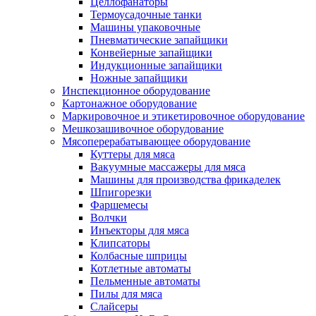
Целлофанаторы
Термоусадочные танки
Машины упаковочные
Пневматические запайщики
Конвейерные запайщики
Индукционные запайщики
Ножные запайщики
Инспекционное оборудование
Картонажное оборудование
Маркировочное и этикетировочное оборудование
Мешкозашивочное оборудование
Мясоперерабатывающее оборудование
Куттеры для мяса
Вакуумные массажеры для мяса
Машины для производства фрикаделек
Шпигорезки
Фаршемесы
Волчки
Инъекторы для мяса
Клипсаторы
Колбасные шприцы
Котлетные автоматы
Пельменные автоматы
Пилы для мяса
Слайсеры