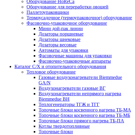
Оборудование HoReCa
Оборудование для переработки овощей
Паллетоупаковщики
Термоусадочное (термоупаковочное) оборудование
Фасовочно-упаковочное оборудование
Мини дой-пак линии
Дозаторы поршневые
Дозаторы шнековые
Дозаторы весовые
Автоматы для упаковки
Фасовочные машины для упаковки
Фасовочно-упаковочные аппараты
Каталог С/Х и отопительного оборудования
Тепловое оборудование
Газовые воздухонагреватели Biemmedue
GA/N
Воздухонагреватели газовые ВГ
Воздухонагреватели непрямого нагрева
Biemmedue BH
Теплогенераторы ТГЖ и ТГГ
Топочные блоки косвенного нагрева ТБ-МА
Топочные блоки косвенного нагрева ТБ-МБ
Топочные блоки прямого нагрева ТБ-ПА
Котлы твердотопливные
Топочные блоки