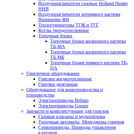
Воздухонагреватели газовые Holland Heater
HHB
Воздухонагреватели непрямого нагрева
Biemmedue BH
Теплогенераторы ТГЖ и ТГГ
Котлы твердотопливные
Топочные блоки
Топочные блоки косвенного нагрева
ТБ-МА
Топочные блоки косвенного нагрева
ТБ-МБ
Топочные блоки прямого нагрева ТБ-
ПА
Горелочное оборудование
Горелки жидкотопливные
Горелки дизельные
Оборудование для животноводства и
птицеводства
Электроприводы Belimo
Электроприводы Gruner
Запчасти и комплектующие для горелок
Газовые клапаны и мультиблоки
Топочные автоматы, Менеджеры горения
Сервоприводы, Приводы управления
клапанов