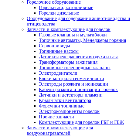
Горелочное оборудование
Горелки жидкотопливные
Горелки дизельные
Оборудование для содержания животноводства и
птицеводства
Запчасти и комплектующие для горелок
Газовые клапаны и мультиблоки
Топочные автоматы, Менеджеры горения
Сервоприводы
Топливные насосы
Датчики-реле давления воздуха и газа
Трансформаторы зажигания
Топливные соленоидные клапаны
Электродвигатели
Блоки контроля герметичности
Электроды розжига и ионизации
Кабели розжига и ионизации горелок
Датчики и детекторы пламени
Крыльчатки вентилятора
Форсунки топливные
Электрокомпоненты горелок
Прочие запчасти
Комплектующие для горелок ГБГ и ГБЖ
Запчасти и комплектующие для
воздухонагревателей