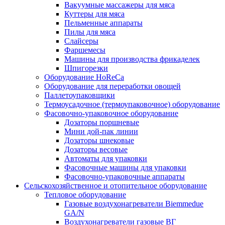
Вакуумные массажеры для мяса
Куттеры для мяса
Пельменные аппараты
Пилы для мяса
Слайсеры
Фаршемесы
Машины для производства фрикаделек
Шпигорезки
Оборудование HoReCa
Оборудование для переработки овощей
Паллетоупаковщики
Термоусадочное (термоупаковочное) оборудование
Фасовочно-упаковочное оборудование
Дозаторы поршневые
Мини дой-пак линии
Дозаторы шнековые
Дозаторы весовые
Автоматы для упаковки
Фасовочные машины для упаковки
Фасовочно-упаковочные аппараты
Сельскохозяйственное и отопительное оборудование
Тепловое оборудование
Газовые воздухонагреватели Biemmedue
GA/N
Воздухонагреватели газовые ВГ