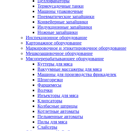
Целлофанаторы
Термоусадочные танки
Машины упаковочные
Пневматические запайщики
Конвейерные запайщики
Индукционные запайщики
Ножные запайщики
Инспекционное оборудование
Картонажное оборудование
Маркировочное и этикетировочное оборудование
Мешкозашивочное оборудование
Мясоперерабатывающее оборудование
Куттеры для мяса
Вакуумные массажеры для мяса
Машины для производства фрикаделек
Шпигорезки
Фаршемесы
Волчки
Инъекторы для мяса
Клипсаторы
Колбасные шприцы
Котлетные автоматы
Пельменные автоматы
Пилы для мяса
Слайсеры