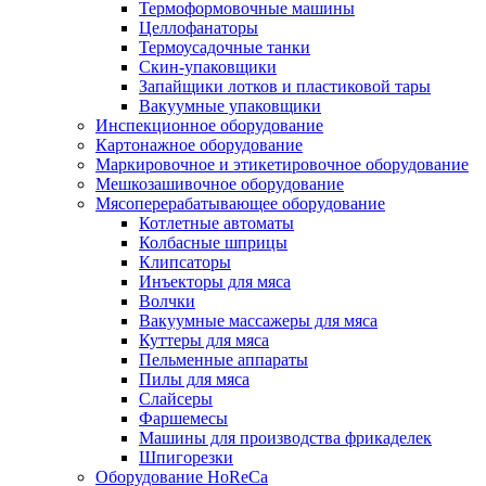
Термоформовочные машины
Целлофанаторы
Термоусадочные танки
Скин-упаковщики
Запайщики лотков и пластиковой тары
Вакуумные упаковщики
Инспекционное оборудование
Картонажное оборудование
Маркировочное и этикетировочное оборудование
Мешкозашивочное оборудование
Мясоперерабатывающее оборудование
Котлетные автоматы
Колбасные шприцы
Клипсаторы
Инъекторы для мяса
Волчки
Вакуумные массажеры для мяса
Куттеры для мяса
Пельменные аппараты
Пилы для мяса
Слайсеры
Фаршемесы
Машины для производства фрикаделек
Шпигорезки
Оборудование HoReCa