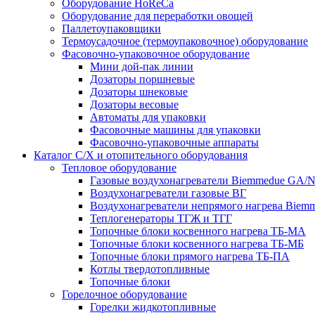
Оборудование HoReCa
Оборудование для переработки овощей
Паллетоупаковщики
Термоусадочное (термоупаковочное) оборудование
Фасовочно-упаковочное оборудование
Мини дой-пак линии
Дозаторы поршневые
Дозаторы шнековые
Дозаторы весовые
Автоматы для упаковки
Фасовочные машины для упаковки
Фасовочно-упаковочные аппараты
Каталог С/Х и отопительного оборудования
Тепловое оборудование
Газовые воздухонагреватели Biemmedue GA/
Воздухонагреватели газовые ВГ
Воздухонагреватели непрямого нагрева Biem
Теплогенераторы ТГЖ и ТГГ
Топочные блоки косвенного нагрева ТБ-МА
Топочные блоки косвенного нагрева ТБ-МБ
Топочные блоки прямого нагрева ТБ-ПА
Котлы твердотопливные
Топочные блоки
Горелочное оборудование
Горелки жидкотопливные