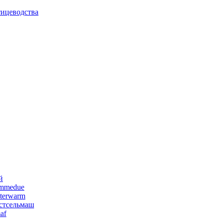
тицеводства
й
emmedue
terwarm
стсельмаш
af