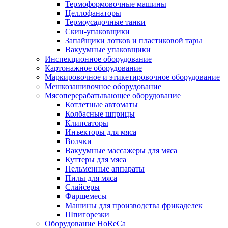
Термоформовочные машины
Целлофанаторы
Термоусадочные танки
Скин-упаковщики
Запайщики лотков и пластиковой тары
Вакуумные упаковщики
Инспекционное оборудование
Картонажное оборудование
Маркировочное и этикетировочное оборудование
Мешкозашивочное оборудование
Мясоперерабатывающее оборудование
Котлетные автоматы
Колбасные шприцы
Клипсаторы
Инъекторы для мяса
Волчки
Вакуумные массажеры для мяса
Куттеры для мяса
Пельменные аппараты
Пилы для мяса
Слайсеры
Фаршемесы
Машины для производства фрикаделек
Шпигорезки
Оборудование HoReCa