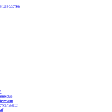
тицеводства
й
emmedue
terwarm
стсельмаш
af