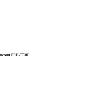
нсоли FRB-770III