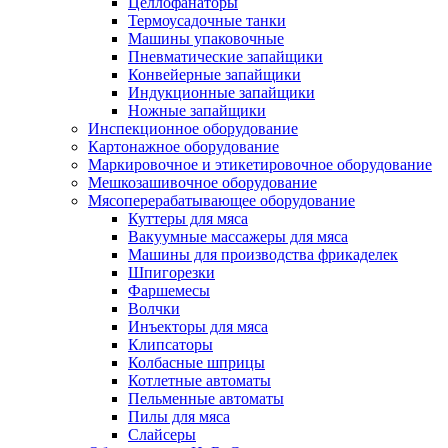
Целлофанаторы
Термоусадочные танки
Машины упаковочные
Пневматические запайщики
Конвейерные запайщики
Индукционные запайщики
Ножные запайщики
Инспекционное оборудование
Картонажное оборудование
Маркировочное и этикетировочное оборудование
Мешкозашивочное оборудование
Мясоперерабатывающее оборудование
Куттеры для мяса
Вакуумные массажеры для мяса
Машины для производства фрикаделек
Шпигорезки
Фаршемесы
Волчки
Инъекторы для мяса
Клипсаторы
Колбасные шприцы
Котлетные автоматы
Пельменные автоматы
Пилы для мяса
Слайсеры