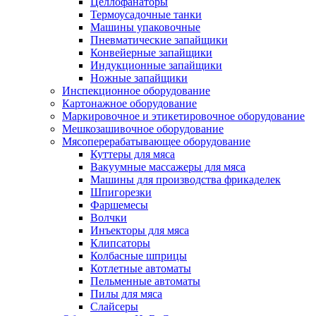
Целлофанаторы
Термоусадочные танки
Машины упаковочные
Пневматические запайщики
Конвейерные запайщики
Индукционные запайщики
Ножные запайщики
Инспекционное оборудование
Картонажное оборудование
Маркировочное и этикетировочное оборудование
Мешкозашивочное оборудование
Мясоперерабатывающее оборудование
Куттеры для мяса
Вакуумные массажеры для мяса
Машины для производства фрикаделек
Шпигорезки
Фаршемесы
Волчки
Инъекторы для мяса
Клипсаторы
Колбасные шприцы
Котлетные автоматы
Пельменные автоматы
Пилы для мяса
Слайсеры