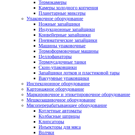
Термокамеры
Камеры холодного копчения
Планетарные миксеры
Упаковочное оборудование
Ножные запайщики
Индукционные запайщики
Конвейерные запайщики
Пневматические запайщики
Машины упаковочные
Термоформовочные машины
Целлофанаторы
Термоусадочные танки
Скин-упаковщики
Запайщики лотков и пластиковой тары
Вакуумные упаковщики
Инспекционное оборудование
Картонажное оборудование
Маркировочное и этикетировочное оборудование
Мешкозашивочное оборудование
Мясоперерабатывающее оборудование
Котлетные автоматы
Колбасные шприцы
Клипсаторы
Инъекторы для мяса
Волчки