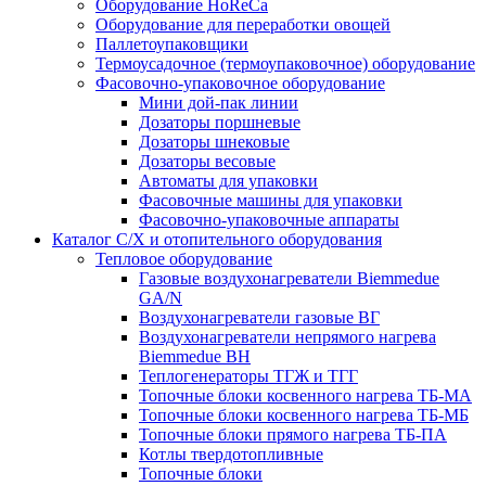
Оборудование HoReCa
Оборудование для переработки овощей
Паллетоупаковщики
Термоусадочное (термоупаковочное) оборудование
Фасовочно-упаковочное оборудование
Мини дой-пак линии
Дозаторы поршневые
Дозаторы шнековые
Дозаторы весовые
Автоматы для упаковки
Фасовочные машины для упаковки
Фасовочно-упаковочные аппараты
Каталог С/Х и отопительного оборудования
Тепловое оборудование
Газовые воздухонагреватели Biemmedue
GA/N
Воздухонагреватели газовые ВГ
Воздухонагреватели непрямого нагрева
Biemmedue BH
Теплогенераторы ТГЖ и ТГГ
Топочные блоки косвенного нагрева ТБ-МА
Топочные блоки косвенного нагрева ТБ-МБ
Топочные блоки прямого нагрева ТБ-ПА
Котлы твердотопливные
Топочные блоки