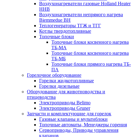
Воздухонагреватели газовые Holland Heater
HHB
Воздухонагреватели непрямого нагрева
Biemmedue BH
Теплогенераторы ТГЖ и ТГГ
Котлы твердотопливные
Топочные блоки
Топочные блоки косвенного нагрева
ТБ-МА
Топочные блоки косвенного нагрева
ТБ-МБ
Топочные блоки прямого нагрева ТБ-
ПА
Горелочное оборудование
Горелки жидкотопливные
Горелки дизельные
Оборудование для животноводства и
птицеводства
Электроприводы Belimo
Электроприводы Gruner
Запчасти и комплектующие для горелок
Газовые клапаны и мультиблоки
Топочные автоматы, Менеджеры горения
Сервоприводы, Приводы управления
клапанов