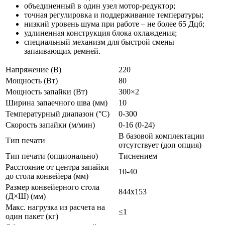
объединенный в один узел мотор-редуктор;
точная регулировка и поддерживание температуры;
низкий уровень шума при работе – не более 65 Дцб;
удлиненная конструкция блока охлаждения;
специальный механизм для быстрой смены
запаивающих ремней.
Напряжение (В)
220
Мощность (Вт)
80
Мощность запайки (Вт)
300×2
Ширина запаечного шва (мм)
10
Температурный диапазон (°С)
0-300
Скорость запайки (м/мин)
0-16 (0-24)
В базовой комплектации
Тип печати
отсутствует (доп опция)
Тип печати (опционально)
Тиснением
Расстояние от центра запайки
10-40
до стола конвейера (мм)
Размер конвейерного стола
844х153
(Д×Ш) (мм)
Макс. нагрузка из расчета на
≤1
один пакет (кг)