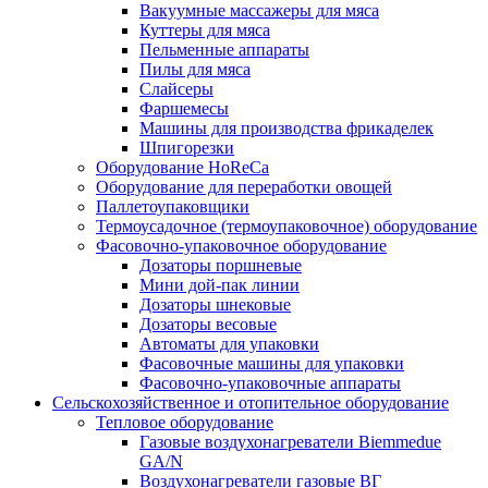
Вакуумные массажеры для мяса
Куттеры для мяса
Пельменные аппараты
Пилы для мяса
Слайсеры
Фаршемесы
Машины для производства фрикаделек
Шпигорезки
Оборудование HoReCa
Оборудование для переработки овощей
Паллетоупаковщики
Термоусадочное (термоупаковочное) оборудование
Фасовочно-упаковочное оборудование
Дозаторы поршневые
Мини дой-пак линии
Дозаторы шнековые
Дозаторы весовые
Автоматы для упаковки
Фасовочные машины для упаковки
Фасовочно-упаковочные аппараты
Сельскохозяйственное и отопительное оборудование
Тепловое оборудование
Газовые воздухонагреватели Biemmedue
GA/N
Воздухонагреватели газовые ВГ