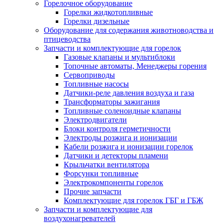
Горелочное оборудование
Горелки жидкотопливные
Горелки дизельные
Оборудование для содержания животноводства и
птицеводства
Запчасти и комплектующие для горелок
Газовые клапаны и мультиблоки
Топочные автоматы, Менеджеры горения
Сервоприводы
Топливные насосы
Датчики-реле давления воздуха и газа
Трансформаторы зажигания
Топливные соленоидные клапаны
Электродвигатели
Блоки контроля герметичности
Электроды розжига и ионизации
Кабели розжига и ионизации горелок
Датчики и детекторы пламени
Крыльчатки вентилятора
Форсунки топливные
Электрокомпоненты горелок
Прочие запчасти
Комплектующие для горелок ГБГ и ГБЖ
Запчасти и комплектующие для
воздухонагревателей