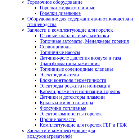
Горелочное оборудование
Горелки жидкотопливные
Горелки дизельные
Оборудование для содержания животноводства и
птицеводства
Запчасти и комплектующие для горелок
Газовые клапаны и мультиблоки
Топочные автоматы, Менеджеры горения
Сервоприводы
Топливные насосы
Датчики-реле давления воздуха и газа
Трансформаторы зажигания
Топливные соленоидные клапаны
Электродвигатели
Блоки контроля герметичности
Электроды розжига и ионизации
Кабели розжига и ионизации горелок
Датчики и детекторы пламени
Крыльчатки вентилятора
Форсунки топливные
Электрокомпоненты горелок
Прочие запчасти
Комплектующие для горелок ГБГ и ГБЖ
Запчасти и комплектующие для
воздухонагревателей