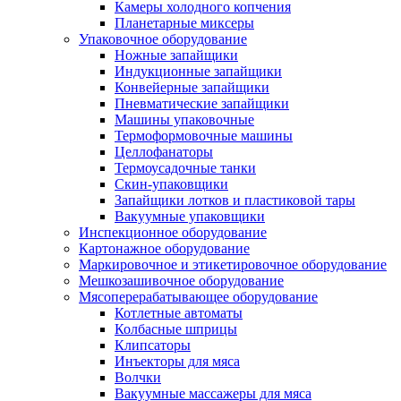
Камеры холодного копчения
Планетарные миксеры
Упаковочное оборудование
Ножные запайщики
Индукционные запайщики
Конвейерные запайщики
Пневматические запайщики
Машины упаковочные
Термоформовочные машины
Целлофанаторы
Термоусадочные танки
Скин-упаковщики
Запайщики лотков и пластиковой тары
Вакуумные упаковщики
Инспекционное оборудование
Картонажное оборудование
Маркировочное и этикетировочное оборудование
Мешкозашивочное оборудование
Мясоперерабатывающее оборудование
Котлетные автоматы
Колбасные шприцы
Клипсаторы
Инъекторы для мяса
Волчки
Вакуумные массажеры для мяса