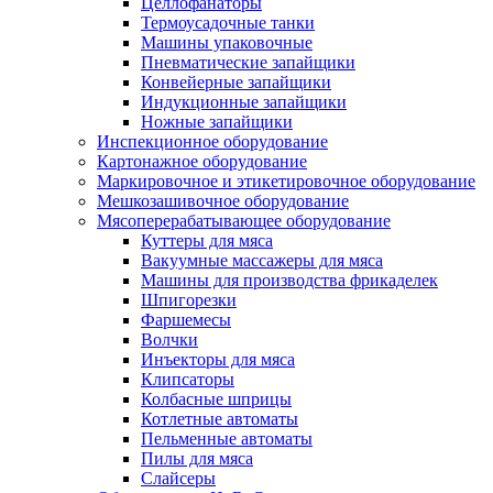
Целлофанаторы
Термоусадочные танки
Машины упаковочные
Пневматические запайщики
Конвейерные запайщики
Индукционные запайщики
Ножные запайщики
Инспекционное оборудование
Картонажное оборудование
Маркировочное и этикетировочное оборудование
Мешкозашивочное оборудование
Мясоперерабатывающее оборудование
Куттеры для мяса
Вакуумные массажеры для мяса
Машины для производства фрикаделек
Шпигорезки
Фаршемесы
Волчки
Инъекторы для мяса
Клипсаторы
Колбасные шприцы
Котлетные автоматы
Пельменные автоматы
Пилы для мяса
Слайсеры