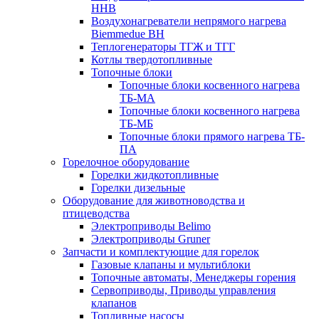
HHB
Воздухонагреватели непрямого нагрева
Biemmedue BH
Теплогенераторы ТГЖ и ТГГ
Котлы твердотопливные
Топочные блоки
Топочные блоки косвенного нагрева
ТБ-МА
Топочные блоки косвенного нагрева
ТБ-МБ
Топочные блоки прямого нагрева ТБ-
ПА
Горелочное оборудование
Горелки жидкотопливные
Горелки дизельные
Оборудование для животноводства и
птицеводства
Электроприводы Belimo
Электроприводы Gruner
Запчасти и комплектующие для горелок
Газовые клапаны и мультиблоки
Топочные автоматы, Менеджеры горения
Сервоприводы, Приводы управления
клапанов
Топливные насосы