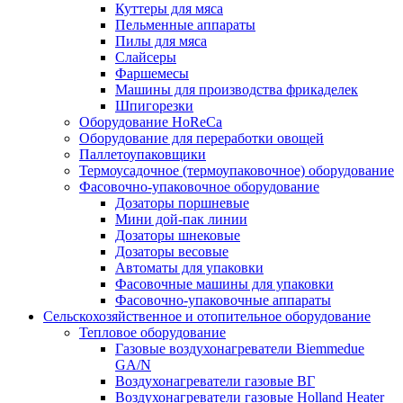
Куттеры для мяса
Пельменные аппараты
Пилы для мяса
Слайсеры
Фаршемесы
Машины для производства фрикаделек
Шпигорезки
Оборудование HoReCa
Оборудование для переработки овощей
Паллетоупаковщики
Термоусадочное (термоупаковочное) оборудование
Фасовочно-упаковочное оборудование
Дозаторы поршневые
Мини дой-пак линии
Дозаторы шнековые
Дозаторы весовые
Автоматы для упаковки
Фасовочные машины для упаковки
Фасовочно-упаковочные аппараты
Сельскохозяйственное и отопительное оборудование
Тепловое оборудование
Газовые воздухонагреватели Biemmedue
GA/N
Воздухонагреватели газовые ВГ
Воздухонагреватели газовые Holland Heater