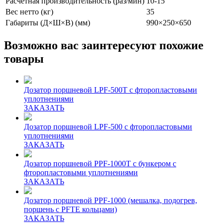
Расчетная производительность (раз/мин)
10-15
Вес нетто (кг)
35
Габариты (Д×Ш×В) (мм)
990×250×650
Возможно вас заинтересуют похожие
товары
Дозатор поршневой LPF-500T с фторопластовыми
уплотнениями
ЗАКАЗАТЬ
Дозатор поршневой LPF-500 с фторопластовыми
уплотнениями
ЗАКАЗАТЬ
Дозатор поршневой PPF-1000T с бункером с
фторопластовыми уплотнениями
ЗАКАЗАТЬ
Дозатор поршневой PPF-1000 (мешалка, подогрев,
поршень с PFTE кольцами)
ЗАКАЗАТЬ