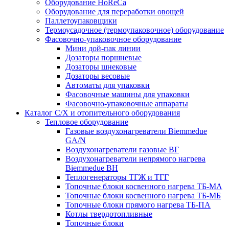
Оборудование HoReCa
Оборудование для переработки овощей
Паллетоупаковщики
Термоусадочное (термоупаковочное) оборудование
Фасовочно-упаковочное оборудование
Мини дой-пак линии
Дозаторы поршневые
Дозаторы шнековые
Дозаторы весовые
Автоматы для упаковки
Фасовочные машины для упаковки
Фасовочно-упаковочные аппараты
Каталог С/Х и отопительного оборудования
Тепловое оборудование
Газовые воздухонагреватели Biemmedue
GA/N
Воздухонагреватели газовые ВГ
Воздухонагреватели непрямого нагрева
Biemmedue BH
Теплогенераторы ТГЖ и ТГГ
Топочные блоки косвенного нагрева ТБ-МА
Топочные блоки косвенного нагрева ТБ-МБ
Топочные блоки прямого нагрева ТБ-ПА
Котлы твердотопливные
Топочные блоки